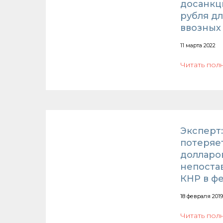
досанкц
рубля дл
ввозных
11 марта 2022
Читать пол
Эксперт
потеряе
долларов
непоста
КНР в ф
18 февраля 2019
Читать пол