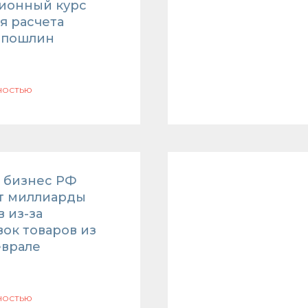
ионный курс
я расчета
 пошлин
ностью
: бизнес РФ
т миллиарды
 из-за
вок товаров из
еврале
ностью