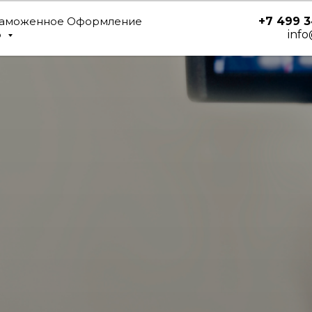
+7 499 3
аможенное Оформление
inf
p