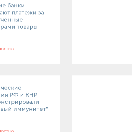
ие банки
ают платежи за
ученные
рами товары
ностью
ческие
ия РФ и КНР
нстрировали
ивый иммунитет"
ностью