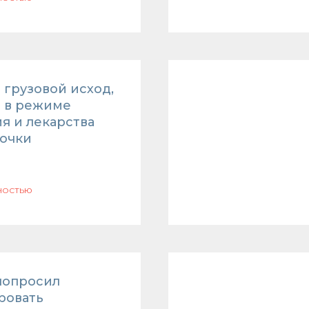
 грузовой исход,
п в режиме
я и лекарства
рочки
ностью
попросил
ровать