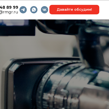
48 89 99
Давайте обсудим!
o@rmgr.ru