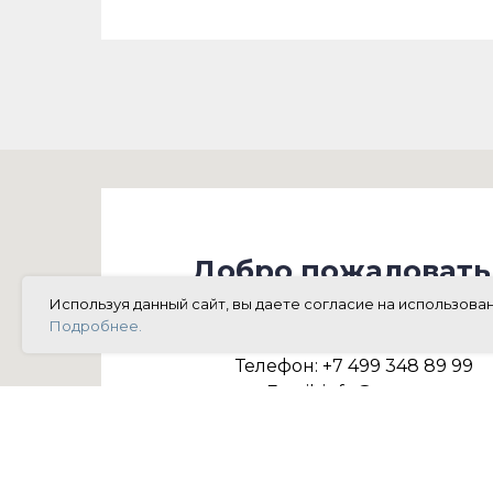
Добро пожаловать
нам в офис!
Используя данный сайт, вы даете согласие на использова
Подробнее.
Телефон: +7 499 348 89 99
Email:
info@rmgr.ru
г.Москва, ул. 5-я Ямского Поля, д